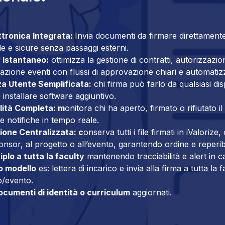
ttronica Integrata:
Invia documenti da firmare direttamente
de e sicure senza passaggi esterni.
 Istantaneo:
ottimizza la gestione di contratti, autorizzazion
zione eventi con flussi di approvazione chiari e automatizz
a Utente Semplificata:
chi firma può farlo da qualsiasi di
installare software aggiuntivo.
lità Completa: m
onitora chi ha aperto, firmato o rifiutato 
e notifiche in tempo reale.
ione Centralizzata: c
onserva tutti i file firmati in iValorize, 
onsor, al progetto o all’evento, garantendo ordine e reperibi
iplo a tutta la faculty
mantenendo tracciabilità e alert in c
uo modello
es: lettera di incarico e invia alla firma a tutta la f
/evento.
ocumenti di identità o curriculum
aggiornati.