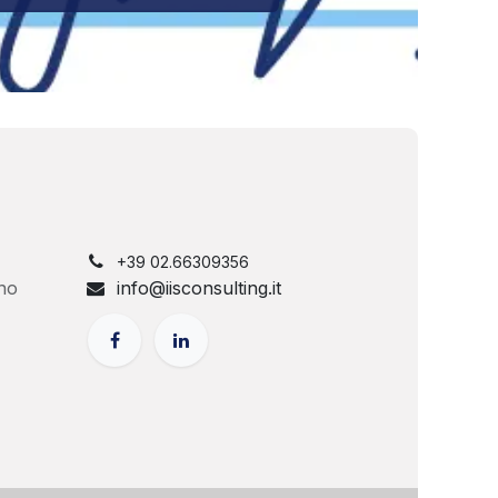
+39 02.66309356
no
info@iisconsulting.it