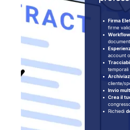
Firma Ele
firme vali
Workflow
documenta
Esperienz
account o 
Tracciabi
temporali 
Archiviaz
cliente/sp
Invio mult
Crea il t
congresso
Richiedi
d