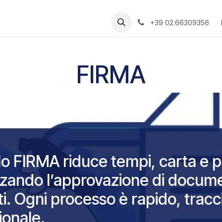
Manuali
+39 02.66309356
FIRMA
lo FIRMA riduce tempi, carta e pa
izzando l’approvazione di docume
ti. Ogni processo è rapido, tracc
ionale.