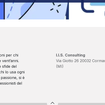
oni per chi
I.I.S. Consulting
 vent’anni.
Via Giotto 26 20032 Corma
 sfide del
(MI)
hi lo usa ogni
passione, si è
essionisti del