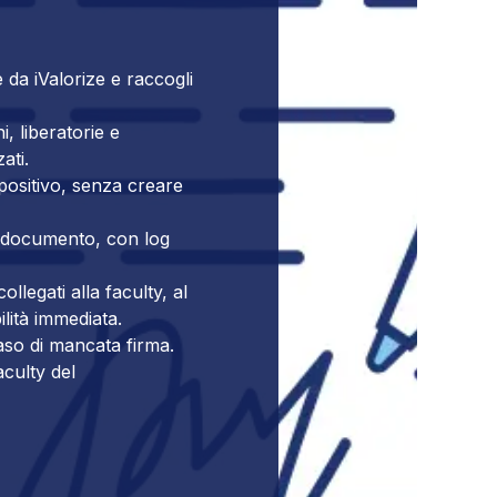
 da iValorize e raccogli
i, liberatorie e
ati.
spositivo, senza creare
il documento, con log
collegati alla faculty, al
lità immediata.
aso di mancata firma.
aculty del