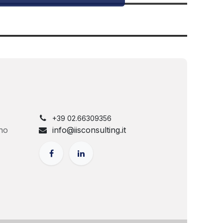
+39 02.66309356
no
info@iisconsulting.it