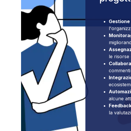
Gestione 
l'organizz
Monitorag
migliorando
Assegnazi
le risorse
Collabora
commenti 
Integrazio
ecosistem
Automazi
alcune atti
Feedback
la valuta