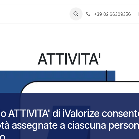
Manuali
+39 02.66309356
ATTIVITA'
o ATTIVITA' di iValorize consente
votà assegnate a ciascuna person
to